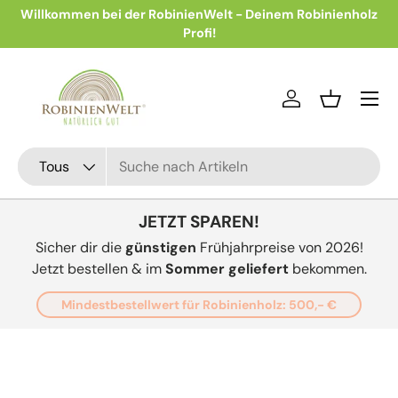
ei
Willkommen bei der RobinienWelt - Deinem Robinienholz
Aller au contenu
Profi!
Menu
Se connecter
Panier
Recherche
Type de produit
Tous
JETZT SPAREN!
Sicher dir die
günstigen
Frühjahrpreise von 2026!
Jetzt bestellen & im
Sommer geliefert
bekommen.
Mindestbestellwert für Robinienholz: 500,- €